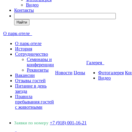
Видео
Контакты
Найти
О парк-отеле
О парк-отеле
История
Сотрудничество
Семинары и
Галерея
конференции
Реквизиты
Новости
Цены
Фотогалерея
Ко
Вакансии
Видео
Отзывы гостей
Питание в день
заезда
Правила
пребывания гостей
с животными
+7 (918) 001-16-21
Заявки по номеру