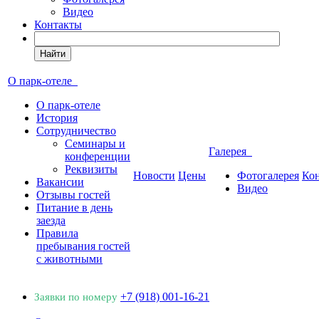
Видео
Контакты
Найти
О парк-отеле
О парк-отеле
История
Сотрудничество
Семинары и
Галерея
конференции
Реквизиты
Новости
Цены
Фотогалерея
Ко
Вакансии
Видео
Отзывы гостей
Питание в день
заезда
Правила
пребывания гостей
с животными
+7 (918) 001-16-21
Заявки по номеру